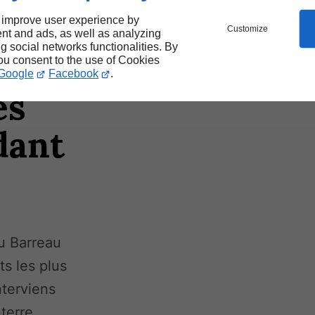
 improve user experience by
Customize
nt and ads, as well as analyzing
ng social networks functionalities. By
you consent to the use of Cookies
Google
Facebook
.
es
dant
u Barreau
ts les plus
nterviens
terre