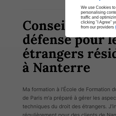
We use Cookies to
personalising conte
traffic and optimizi
Conseils et
clicking "I Agree" 
from our providers
défense pour l
étrangers rési
à Nanterre
Ma formation à l'École de Formation d
de Paris m'a préparé à gérer les aspec
techniques du droit des étrangers. J'i
régulièrement pour des clients de Nan