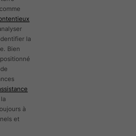
, comme
ontentieux
analyser
entifier la
e. Bien
 positionné
 de
ances
assistance
 la
toujours à
nels et