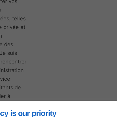
iter vos
s
es, telles
e privée et
n
re des
Je suis
 rencontrer
nistration
rvice
itants de
der à
omplexe de
cy is our priority