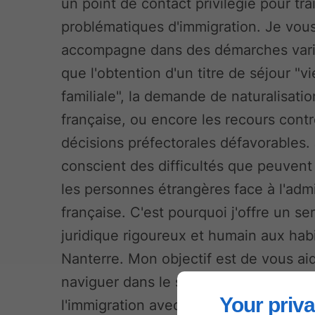
un point de contact privilégié pour tra
problématiques d'immigration. Je vou
accompagne dans des démarches varié
que l'obtention d'un titre de séjour "vi
familiale", la demande de naturalisatio
française, ou encore les recours cont
décisions préfectorales défavorables. 
conscient des difficultés que peuvent
les personnes étrangères face à l'admi
française. C'est pourquoi j'offre un se
juridique rigoureux et humain aux hab
Nanterre. Mon objectif est de vous ai
naviguer dans le système juridique c
Your priva
l'immigration avec clarté et efficacité.