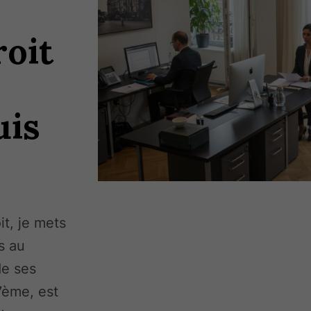
roit
uis
t, je mets
s au
de ses
7ème, est