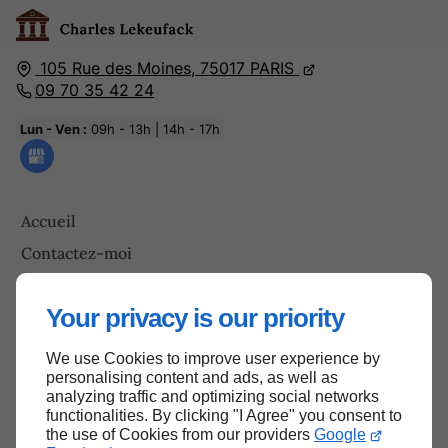
105 Rue des Moines,
75017
PARIS
09 70 35 42 24
Lun - Ven :
09h - 13h | 14h - 17h
Accueil
Contactez-moi
Mentions légales
Your privacy is our priority
Plan du site
We use Cookies to improve user experience by
personalising content and ads, as well as
analyzing traffic and optimizing social networks
Haut de page
functionalities. By clicking "I Agree" you consent to
the use of Cookies from our providers
Google